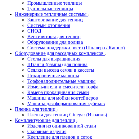
Промышленные теплицы
Туннельные теплицы
Инженерные тепличные системы
Зашторивание для теплиц
Системы отопления
СИОД
Вентиляторы для теплиц
Оборудование для полива
Система поддержки роста (Шпалера / Кашпо)
Оборудование для рассадных комплексов
Столы для выращивания
Штанги (рампы) для полива
Сеялки высева семян в кассеты
Пикировочные машины
Торфонаполнительные машины
Измельчители и смесители торфа
Камера проращивания семян
Машины для мойки контейнеров
Машина для формирования кубиков
Пленка для теплиц
Пленка для теплиц Ginegar (Израиль)
Комплектующие для теплиц
Изделия из оцинкованной стали
Скобяные изделия
Крепление для пленок и сеток