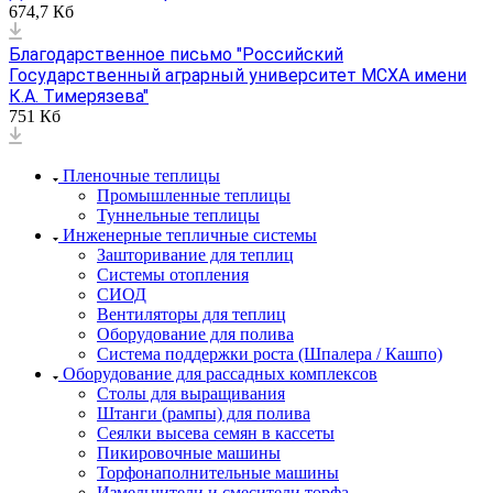
674,7 Кб
Благодарственное письмо "Российский
Государственный аграрный университет МСХА имени
К.А. Тимерязева"
751 Кб
Пленочные теплицы
Промышленные теплицы
Туннельные теплицы
Инженерные тепличные системы
Зашторивание для теплиц
Системы отопления
СИОД
Вентиляторы для теплиц
Оборудование для полива
Система поддержки роста (Шпалера / Кашпо)
Оборудование для рассадных комплексов
Столы для выращивания
Штанги (рампы) для полива
Сеялки высева семян в кассеты
Пикировочные машины
Торфонаполнительные машины
Измельчители и смесители торфа