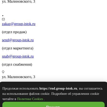
ул. Малиновского, 3
zakaz@group-istok.ru
(отдел продаж)
send@group-istok.ru
(отдел маркетинга)
snab@group-istok.ru
(отдел снабжения)
ул. Малиновского, 3
Продолжая использовать
https://rnd.group-istok.ru
, вы соглашаетесь
© 2026 Инновационные Современные Теплицы
на использование файлов cookie. Подробнее об управлении cookie
Оборудование Комплектующие (ИСТОК)
читайте в
Политике Cookies
.