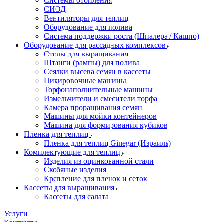
Системы отопления
СИОД
Вентиляторы для теплиц
Оборудование для полива
Система поддержки роста (Шпалера / Кашпо)
Оборудование для рассадных комплексов
Столы для выращивания
Штанги (рампы) для полива
Сеялки высева семян в кассеты
Пикировочные машины
Торфонаполнительные машины
Измельчители и смесители торфа
Камера проращивания семян
Машины для мойки контейнеров
Машина для формирования кубиков
Пленка для теплиц
Пленка для теплиц Ginegar (Израиль)
Комплектующие для теплиц
Изделия из оцинкованной стали
Скобяные изделия
Крепление для пленок и сеток
Кассеты для выращивания
Кассеты для салата
Услуги