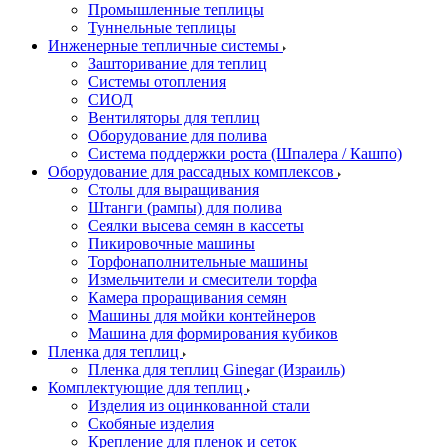
Промышленные теплицы
Туннельные теплицы
Инженерные тепличные системы
Зашторивание для теплиц
Системы отопления
СИОД
Вентиляторы для теплиц
Оборудование для полива
Система поддержки роста (Шпалера / Кашпо)
Оборудование для рассадных комплексов
Столы для выращивания
Штанги (рампы) для полива
Сеялки высева семян в кассеты
Пикировочные машины
Торфонаполнительные машины
Измельчители и смесители торфа
Камера проращивания семян
Машины для мойки контейнеров
Машина для формирования кубиков
Пленка для теплиц
Пленка для теплиц Ginegar (Израиль)
Комплектующие для теплиц
Изделия из оцинкованной стали
Скобяные изделия
Крепление для пленок и сеток