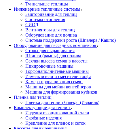
Туннельные теплицы
Инженерные тепличные системы
Зашторивание для теплиц
Системы отопления
СИОД
Вентиляторы для теплиц
Оборудование для полива
Система поддержки роста (Шпалера / Кашпо)
Оборудование для рассадных комплексов
Столы для выращивания
Штанги (рампы) для полива
Сеялки высева семян в кассеты
Пикировочные машины
Торфонаполнительные машины
Измельчители и смесители торфа
Камера проращивания семян
Машины для мойки контейнеров
Машина для формирования кубиков
Пленка для теплиц
Пленка для теплиц Ginegar (Израиль)
Комплектующие для теплиц
Изделия из оцинкованной стали
Скобяные изделия
Крепление для пленок и сеток
Кассеты для выращивания