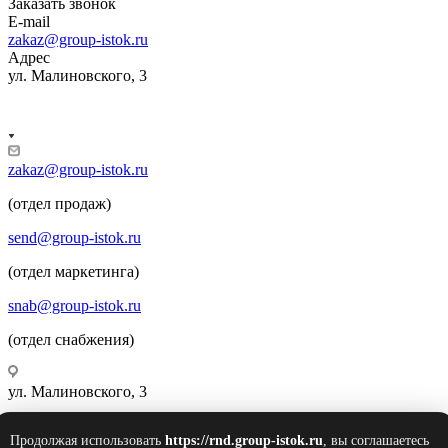
Заказать звонок
E-mail
zakaz@group-istok.ru
Адрес
ул. Малиновского, 3
zakaz@group-istok.ru
(отдел продаж)
send@group-istok.ru
(отдел маркетинга)
snab@group-istok.ru
(отдел снабжения)
ул. Малиновского, 3
Продолжая использовать
https://rnd.group-istok.ru
, вы соглашаетесь