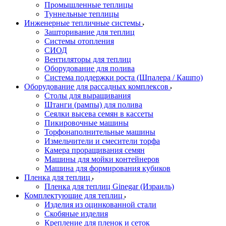
Промышленные теплицы
Туннельные теплицы
Инженерные тепличные системы
Зашторивание для теплиц
Системы отопления
СИОД
Вентиляторы для теплиц
Оборудование для полива
Система поддержки роста (Шпалера / Кашпо)
Оборудование для рассадных комплексов
Столы для выращивания
Штанги (рампы) для полива
Сеялки высева семян в кассеты
Пикировочные машины
Торфонаполнительные машины
Измельчители и смесители торфа
Камера проращивания семян
Машины для мойки контейнеров
Машина для формирования кубиков
Пленка для теплиц
Пленка для теплиц Ginegar (Израиль)
Комплектующие для теплиц
Изделия из оцинкованной стали
Скобяные изделия
Крепление для пленок и сеток